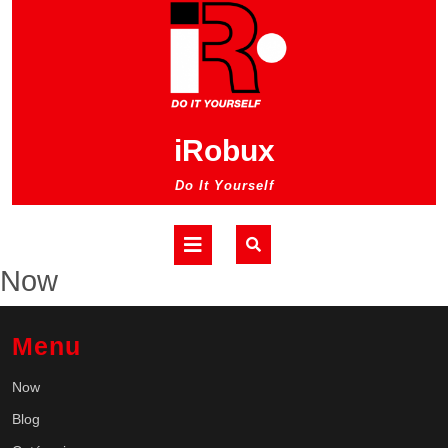
Skip
to
content
iRobux
Do It Yourself
Open
Now
Button
Menu
Now
Blog