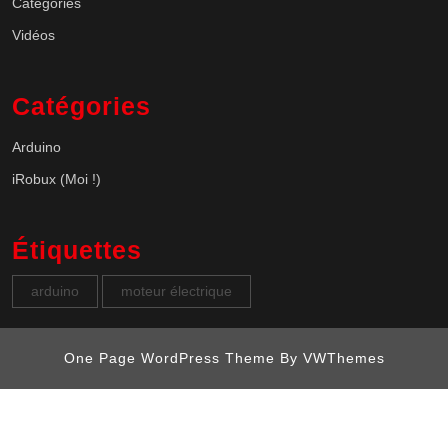
Catégories
Vidéos
Catégories
Arduino
iRobux (Moi !)
Étiquettes
arduino
moteur électrique
One Page WordPress Theme
By VWThemes
Scroll
Up