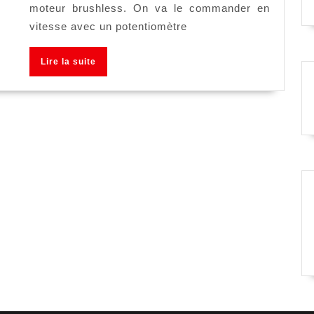
moteur brushless. On va le commander en
brushless
vitesse avec un potentiomètre
avec
un
Lire
Lire la suite
arduino
la
suite
nano