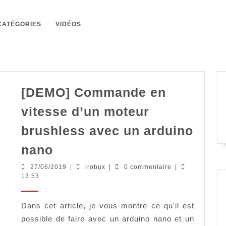
CATÉGORIES
VIDÉOS
[DEMO] Commande en
vitesse d’un moteur
brushless avec un arduino
[DEMO]
nano
Commande
27/06/2019
irobux
27/06/2019
|
irobux
|
0 commentaire
|
en
13:53
vitesse
d’un
Dans cet article, je vous montre ce qu'il est
possible de faire avec un arduino nano et un
moteur