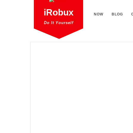
Skip
to
iRobux
NOW
BLOG
content
Do It Yourself